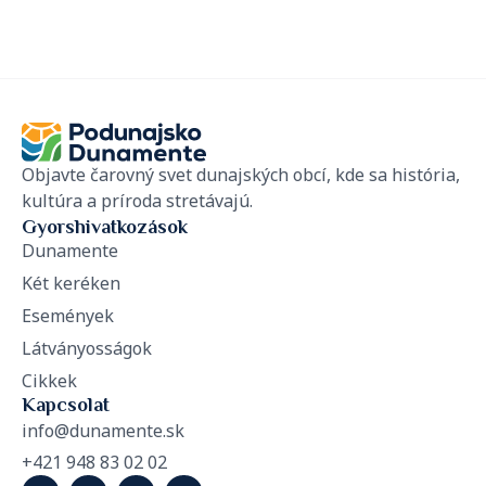
Objavte čarovný svet dunajských obcí, kde sa história,
kultúra a príroda stretávajú.
Gyorshivatkozások
Dunamente
Két keréken
Események
Látványosságok
Cikkek
Kapcsolat
info@dunamente.sk
+421 948 83 02 02