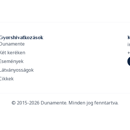
Gyorshivatkozások
Dunamente
i
Két keréken
+
Események
Látványosságok
Cikkek
© 2015-2026 Dunamente. Minden jog fenntartva.