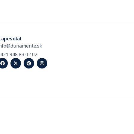
Kapcsolat
nfo@dunamente.sk
421 948 83 02 02