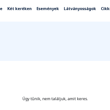
e
Két keréken
Események
Látványosságok
Cik
Úgy tűnik, nem találjuk, amit keres.