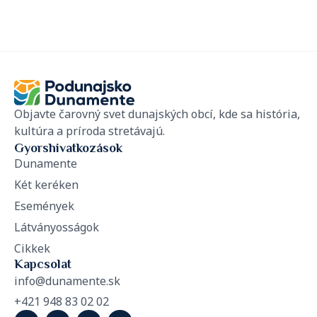
Objavte čarovný svet dunajských obcí, kde sa história,
kultúra a príroda stretávajú.
Gyorshivatkozások
Dunamente
Két keréken
Események
Látványosságok
Cikkek
Kapcsolat
info@dunamente.sk
+421 948 83 02 02