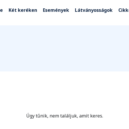
e
Két keréken
Események
Látványosságok
Cik
Úgy tűnik, nem találjuk, amit keres.