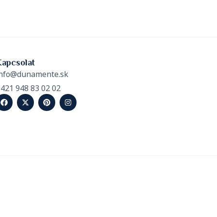
Kapcsolat
nfo@dunamente.sk
421 948 83 02 02