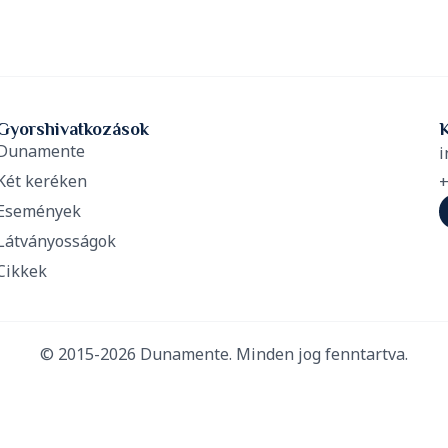
Gyorshivatkozások
Dunamente
i
Két keréken
+
Események
Látványosságok
Cikkek
© 2015-2026 Dunamente. Minden jog fenntartva.