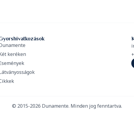
Gyorshivatkozások
Dunamente
i
Két keréken
+
Események
Látványosságok
Cikkek
© 2015-2026 Dunamente. Minden jog fenntartva.