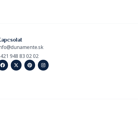
Kapcsolat
nfo@dunamente.sk
421 948 83 02 02