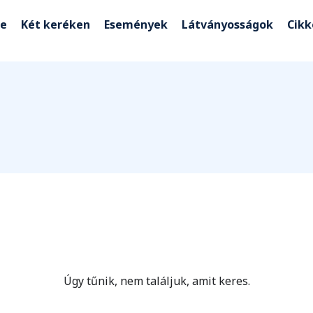
e
Két keréken
Események
Látványosságok
Cik
Úgy tűnik, nem találjuk, amit keres.