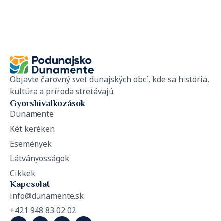
Objavte čarovný svet dunajských obcí, kde sa história,
kultúra a príroda stretávajú.
Gyorshivatkozások
Dunamente
Két keréken
Események
Látványosságok
Cikkek
Kapcsolat
info@dunamente.sk
+421 948 83 02 02