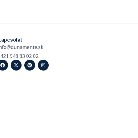
Kapcsolat
nfo@dunamente.sk
421 948 83 02 02