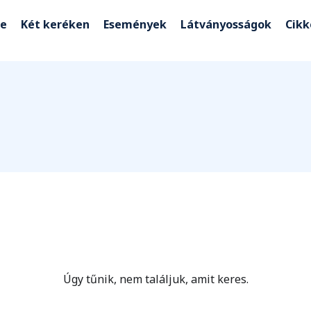
e
Két keréken
Események
Látványosságok
Cik
Úgy tűnik, nem találjuk, amit keres.