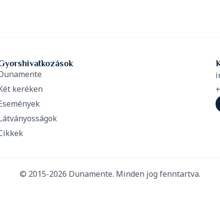
Gyorshivatkozások
Dunamente
i
Két keréken
+
Események
Látványosságok
Cikkek
© 2015-2026 Dunamente. Minden jog fenntartva.