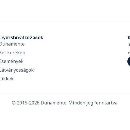
Gyorshivatkozások
Dunamente
i
Két keréken
+
Események
Látványosságok
Cikkek
© 2015-2026 Dunamente. Minden jog fenntartva.