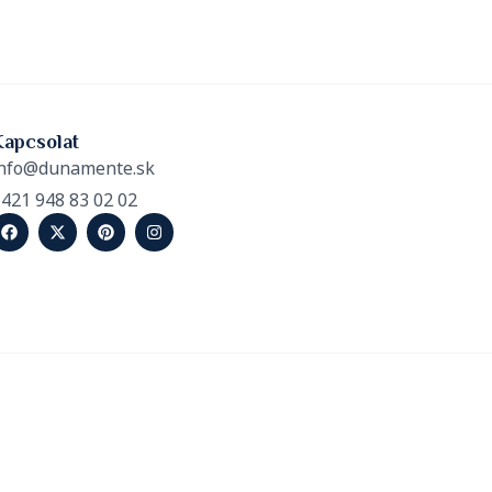
Kapcsolat
nfo@dunamente.sk
421 948 83 02 02