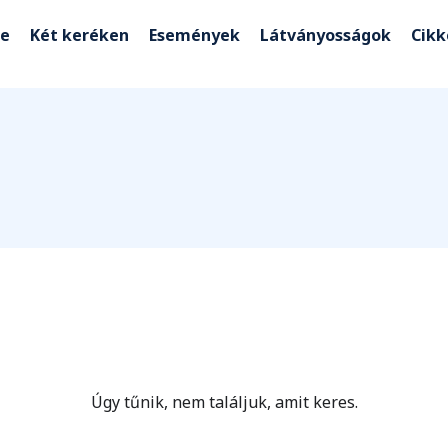
e
Két keréken
Események
Látványosságok
Cik
Úgy tűnik, nem találjuk, amit keres.