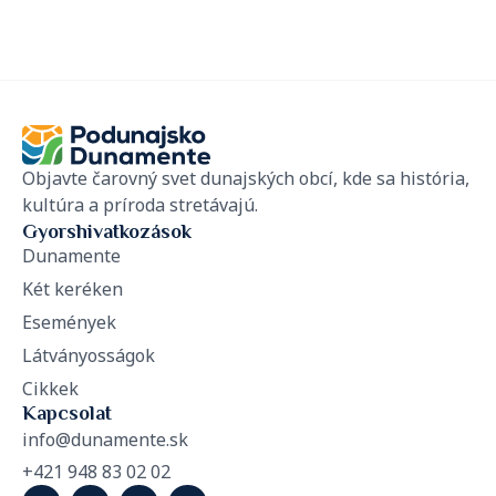
Objavte čarovný svet dunajských obcí, kde sa história,
kultúra a príroda stretávajú.
Gyorshivatkozások
Dunamente
Két keréken
Események
Látványosságok
Cikkek
Kapcsolat
info@dunamente.sk
+421 948 83 02 02