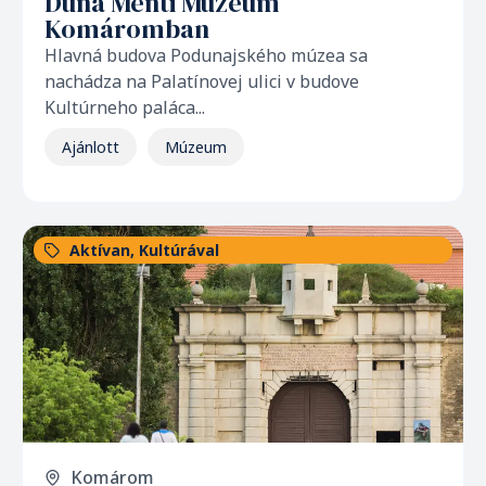
Duna Menti Múzeum
Komáromban
Hlavná budova Podunajského múzea sa
nachádza na Palatínovej ulici v budove
Kultúrneho paláca...
Ajánlott
Múzeum
Aktívan
,
Kultúrával
Komárom