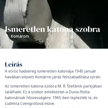
Ismeretlen katona szobra
Komárom
Leírás
A vörös hadsereg ismeretlen katonája 1945 január
havában elesett Komárno járás felszabadítása során.
Az ismeretlen katona szobra M. R. Štefánik parkjában
található. Ez a szobor emlékeztet a Duna-flotta
katonáinak hősiességére. 1965-ben leplezték le, és
Ľudmila Cvengrošová műve.