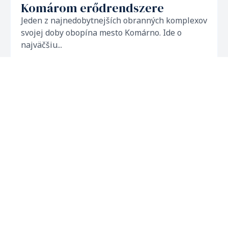
Komárom erődrendszere
Jeden z najnedobytnejších obranných komplexov
svojej doby obopína mesto Komárno. Ide o
najväčšiu...
Ajánlott
Kultúrával