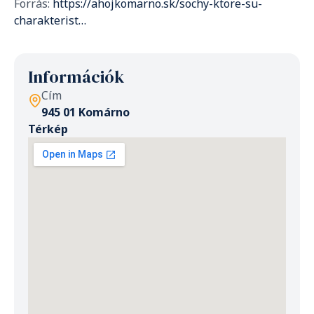
Forrás:
https://ahojkomarno.sk/sochy-ktore-su-
charakterist…
Információk
Cím
945 01 Komárno
Térkép