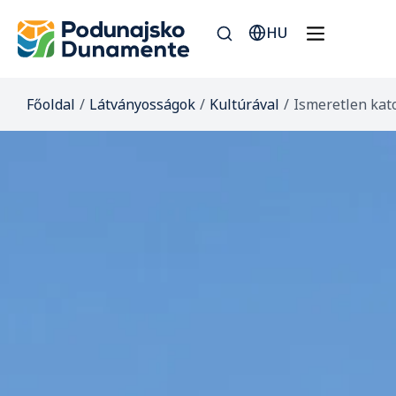
HU
Főoldal
/
Látványosságok
/
Kultúrával
/
Ismeretlen kat