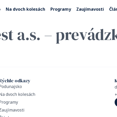
o
Na dvoch kolesách
Programy
Zaujímavosti
Člá
st a.s. – prevádz
Rýchle odkazy
Podunajsko
Na dvoch kolesách
+
Programy
Zaujímavosti