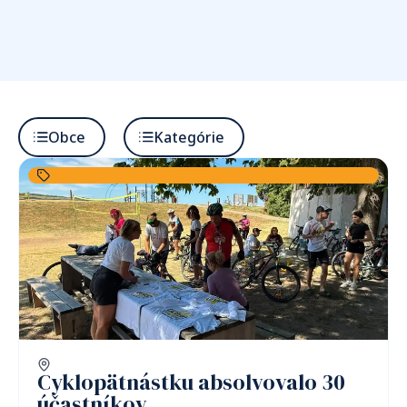
Obce
Kategórie
Cyklopätnástku absolvovalo 30
účastníkov