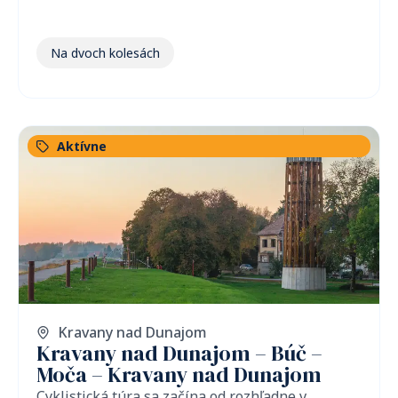
Na dvoch kolesách
Aktívne
Kravany nad Dunajom
Kravany nad Dunajom – Búč –
Moča – Kravany nad Dunajom
Cyklistická túra sa začína od rozhľadne v