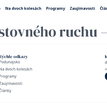
o
Na dvoch kolesách
Programy
Zaujímavosti
Člá
stovného ruchu –
Rýchle odkazy
Podunajsko
Na dvoch kolesách
+
Programy
Zaujímavosti
Články