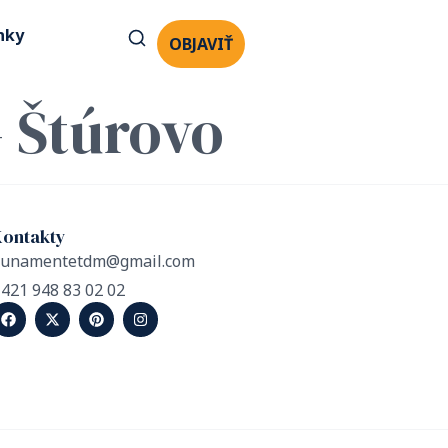
nky
OBJAVIŤ
 Štúrovo
Kontakty
dunamentetdm@gmail.com
421 948 83 02 02