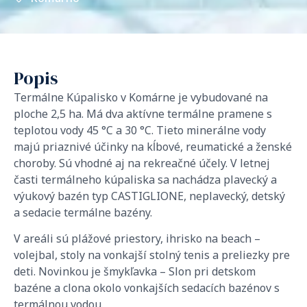
Popis
Termálne Kúpalisko v Komárne je vybudované na
ploche 2,5 ha. Má dva aktívne termálne pramene s
teplotou vody 45 °C a 30 °C. Tieto minerálne vody
majú priaznivé účinky na kĺbové, reumatické a ženské
choroby. Sú vhodné aj na rekreačné účely. V letnej
časti termálneho kúpaliska sa nachádza plavecký a
výukový bazén typ CASTIGLIONE, neplavecký, detský
a sedacie termálne bazény.
V areáli sú plážové priestory, ihrisko na beach –
volejbal, stoly na vonkajší stolný tenis a preliezky pre
deti. Novinkou je šmykľavka – Slon pri detskom
bazéne a clona okolo vonkajších sedacích bazénov s
termálnou vodou.