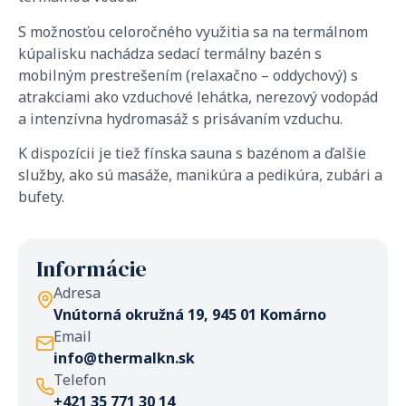
S možnosťou celoročného využitia sa na termálnom
kúpalisku nachádza sedací termálny bazén s
mobilným prestrešením (relaxačno – oddychový) s
atrakciami ako vzduchové lehátka, nerezový vodopád
a intenzívna hydromasáž s prisávaním vzduchu.
K dispozícii je tiež fínska sauna s bazénom a ďalšie
služby, ako sú masáže, manikúra a pedikúra, zubári a
bufety.
Informácie
Adresa
Vnútorná okružná 19, 945 01 Komárno
Email
info@thermalkn.sk
Telefon
+421 35 771 30 14