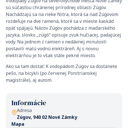
Vodopády Zúgov na severovýchode mesta Nové Zámky
sú súčasťou chránenej prírodnej oblasti Zúgov.
Nachádzajú sa na rieke Nitra, ktorá sa nad Zúgovom
rozdeľuje na dve ramená, ktoré sa v mieste kaskád
opäť spájajú. Názov Zúgov pochádza z maďarského
jazyka, slovko „zúgó“ opisuje zvuk hučiacej, padajúcej
vody. Na jednom z ramien v nedávnej minulosti
postavili malú vodnú elektráreň. Aj s novou
elektrárňou je to však stále pekné miesto.
Ako sa tam dostať: K vodopádom Zúgov sa dostanete
pešo, na bicykli (po červenej Ponitrianskej
magistrále), aj autom.
Informácie
Adresa
Zúgov, 940 02 Nové Zámky
Mapa