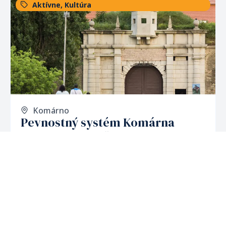
Aktívne
,
Kultúra
Komárno
Pevnostný systém Komárna
Jeden z najnedobytnejších obranných komplexov
svojej doby obopína mesto Komárno. Ide o
najväčšiu...
Odporúčané
Kultúra