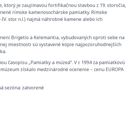
, ktorý je zaujímavou fortifikačnou stavbou z 19. storočia,
estnené rímske kamenosochárske pamiatky. Rímske
IV. stor. n.l.) najmä náhrobné kamene alebo ich
není Brigetio a Kelemantia, vybudovaných oproti sebe na
ej miestnosti sú vystavené kópie najpozoruhodnejších
ka.
nou časopisu „Pamiatky a múzeá“. V r. 1994 za pamiatkovú
ria múzeum získalo medzinárodné ocenenie – cenu EUROPA
ná sezóna: zatvorené