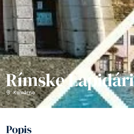
Rímske Lapidár
Komárno
Popis