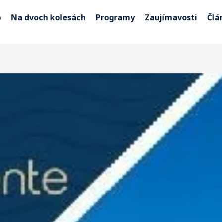
o
Na dvoch kolesách
Programy
Zaujímavosti
Člá