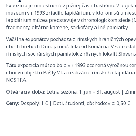
Expozícia je umiestnená v južnej časti bastiónu. V objekte
múzeum v r. 1993 zriadilo lapidárium, v ktorom sú umi
lapidárium múzea predstavuje v chronologickom slede (I.-
fragmenty, oltárne kamene, sarkofágy a iné pamiatky.
Väčšina exponátov pochádza z rímskych hraničných opev
oboch brehoch Dunaja neďaleko od Komárna. V samostatn
rímskych sochárskych pamiatok z rôznych lokalít Slovens
Táto expozícia múzea bola v r. 1993 ocenená výročnou ce
obnovu objektu Bašty VI. a realizáciu rímskeho lapidá
NOSTRA.
Otváracia doba:
Letná sezóna: 1. jún – 31. august | Zim
Ceny:
Dospelý: 1 € | Deti, študenti, dôchodcovia: 0,50 €