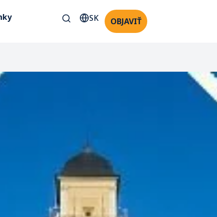
nky
SK
OBJAVIŤ